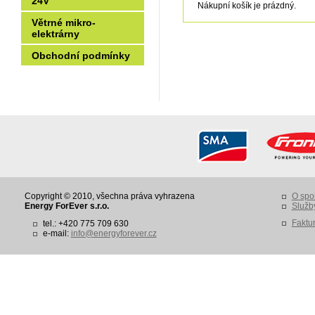
24V
Nákupní košík je prázdný.
Větrné mikro-
elektrárny
Obchodní podmínky
Copyright © 2010, všechna práva vyhrazena
O spo
Energy ForEver s.r.o.
Služb
Faktu
tel.: +420 775 709 630
e-mail:
info@energyforever.cz